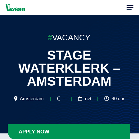
Skip
Men
to
main
content
#
VACANCY
STAGE
WATERKLERK –
AMSTERDAM
Amsterdam
|
–
|
nvt
|
40 uur
APPLY NOW