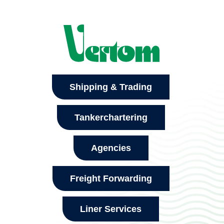
Shipping & Trading
Tankerchartering
Agencies
Freight Forwarding
Liner Services